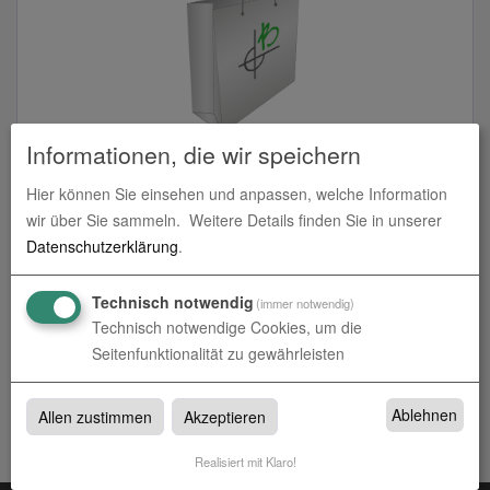
Informationen, die wir speichern
Papiertragetaschen
Hier können Sie einsehen und anpassen, welche Information
zum Artikel
wir über Sie sammeln.
Weitere Details finden Sie in unserer
Datenschutzerklärung
.
Technisch notwendig
(immer notwendig)
Technisch notwendige Cookies, um die
Tragetaschen
Seitenfunktionalität zu gewährleisten
Tragetaschen bei Werbetechnik Borgmeier in Münster, Rheine
und Altenberge
Ablehnen
Allen zustimmen
Akzeptieren
Realisiert mit Klaro!