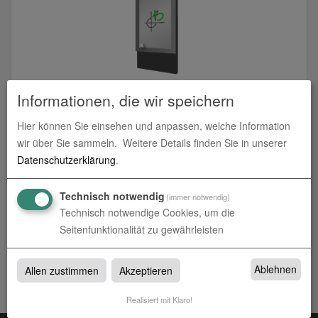
Informationen, die wir speichern
Backlightfolie mit freier Größe
Hier können Sie einsehen und anpassen, welche Information
zum Artikel
wir über Sie sammeln.
Weitere Details finden Sie in unserer
Datenschutzerklärung
.
Technisch notwendig
(immer notwendig)
Technisch notwendige Cookies, um die
Backlightfolien
Seitenfunktionalität zu gewährleisten
Backlightfolien bei Werbetechnik Borgmeier in Münster,
Rheine und Altenberge
Ablehnen
Allen zustimmen
Akzeptieren
Realisiert mit Klaro!