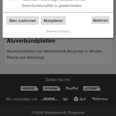
Seitenfunktionalität zu gewährleisten
zum Artikel
Ablehnen
Allen zustimmen
Akzeptieren
Realisiert mit Klaro!
Aluverbundplatten
Aluverbundplatten bei Werbetechnik Borgmeier in Münster,
Rheine und Altenberge
Zahlen Sie mit:
Wir versenden mit:
© 2026 Werbetechnik Borgmeier