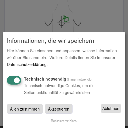
Informationen, die wir speichern
Schürzen
Hier können Sie einsehen und anpassen, welche Information
zum Artikel
wir über Sie sammeln.
Weitere Details finden Sie in unserer
Datenschutzerklärung
.
Technisch notwendig
(immer notwendig)
Technisch notwendige Cookies, um die
Schürzen
Seitenfunktionalität zu gewährleisten
Schürzen bei Werbetechnik Borgmeier in Münster, Rheine und
Altenberge
Ablehnen
Allen zustimmen
Akzeptieren
Realisiert mit Klaro!