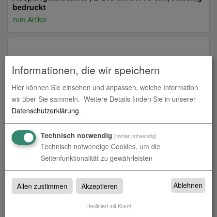
bedruckt
zum Artikel
Informationen, die wir speichern
Hier können Sie einsehen und anpassen, welche Information
wir über Sie sammeln.
Weitere Details finden Sie in unserer
Datenschutzerklärung
.
Technisch notwendig
(immer notwendig)
Absperrgitterbanner | B 233 cm x H 75 cm | einseitig
Technisch notwendige Cookies, um die
bedruckt
Seitenfunktionalität zu gewährleisten
zum Artikel
Ablehnen
Allen zustimmen
Akzeptieren
Realisiert mit Klaro!